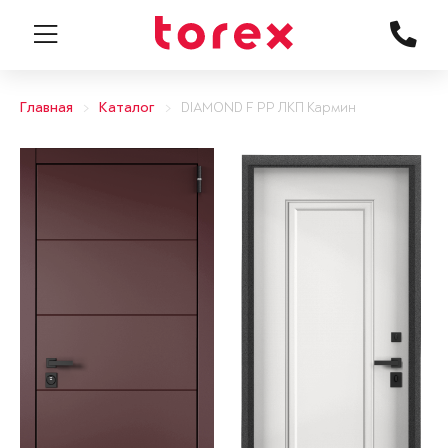
Главная
Каталог
DIAMOND F PP ЛКП Кармин